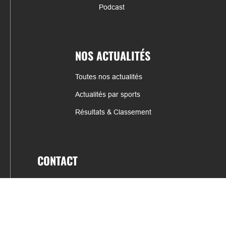
Podcast
NOS ACTUALITÉS
Toutes nos actualités
Actualités par sports
Résultats & Classement
CONTACT
fabrice.connord@clermont-sports.fr
06 41 47 77 78
17 Avenue de Russie, 63140 Châtel-Guyon