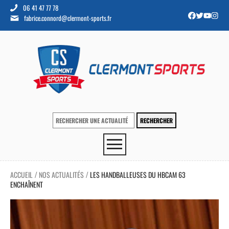
06 41 47 77 78
fabrice.connord@clermont-sports.fr
ACCUEIL
NOS ACTUALITÉS
LES HANDBALLEUSES DU HBCAM 63
/
/
ENCHAÎNENT