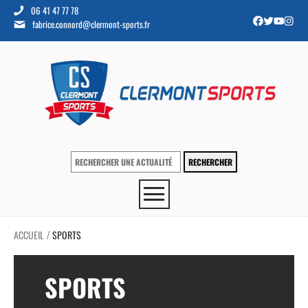
06 41 47 77 78
fabrice.connord@clermont-sports.fr
ACCUEIL
SPORTS
/
SPORTS