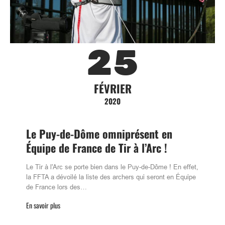
25
FÉVRIER
2020
Le Puy-de-Dôme omniprésent en
Équipe de France de Tir à l’Arc !
Le Tir à l'Arc se porte bien dans le Puy-de-Dôme ! En effet,
la FFTA a dévoilé la liste des archers qui seront en Équipe
de France lors des…
En savoir plus