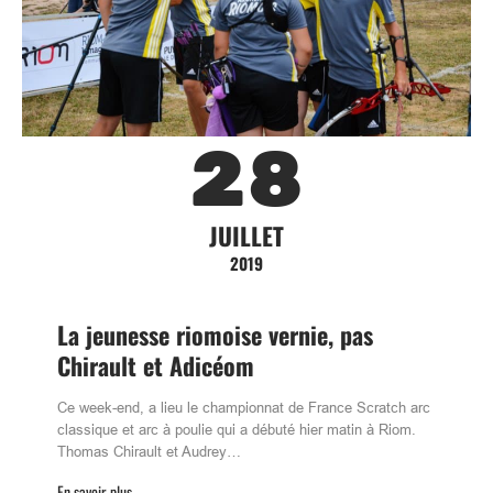
28
JUILLET
2019
La jeunesse riomoise vernie, pas
Chirault et Adicéom
Ce week-end, a lieu le championnat de France Scratch arc
classique et arc à poulie qui a débuté hier matin à Riom.
Thomas Chirault et Audrey…
En savoir plus