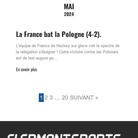
MAI
2024
La France bat la Pologne (4-2).
L'équipe de France de Hockey sur glace voit le spectre de
la relégation s'éloigner ! Cette victoire contre les Polonais
est de bon augure po…
En savoir plus
1
2
3
…
20
SUIVANT »