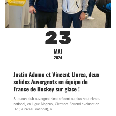
23
MAI
2024
Justin Adamo et Vincent Llorca, deux
solides Auvergnats en équipe de
France de Hockey sur glace !
Si aucun club auvergnat n'est présent au plus haut niveau
national, en Ligue Magnus, Clermont-Ferrand évoluant en
D2 (3e niveau national), n…