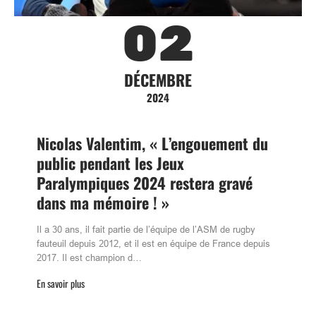
02
DÉCEMBRE
2024
Nicolas Valentim, « L’engouement du
public pendant les Jeux
Paralympiques 2024 restera gravé
dans ma mémoire ! »
Il a 30 ans, il fait partie de l’équipe de l’ASM de rugby
fauteuil depuis 2012, et il est en équipe de France depuis
2017. Il est champion d…
En savoir plus