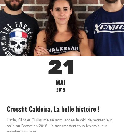
21
MAI
2019
Crossfit Caldeira, La belle histoire !
Lucie, Clint et Guillaume se sont lancés le défi de monter leur
salle au Brezet en 2018. Ils transmettent tous les trois leur
passion commun…