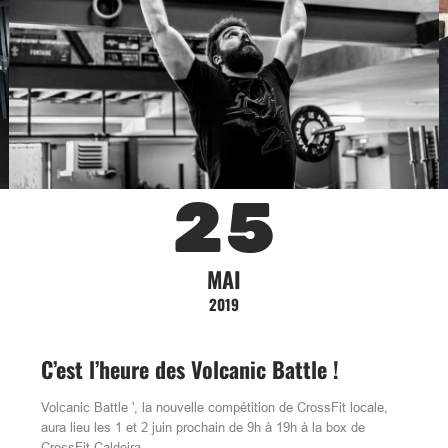
25
MAI
2019
C’est l’heure des Volcanic Battle !
Volcanic Battle ', la nouvelle compétition de CrossFit locale,
aura lieu les 1 et 2 juin prochain de 9h à 19h à la box de
CrossFit Caldeira,…