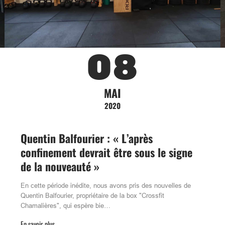
08
MAI
2020
Quentin Balfourier : « L’après
confinement devrait être sous le signe
de la nouveauté »
En cette période inédite, nous avons pris des nouvelles de
Quentin Balfourier, propriétaire de la box "Crossfit
Chamalières", qui espère bie…
En savoir plus