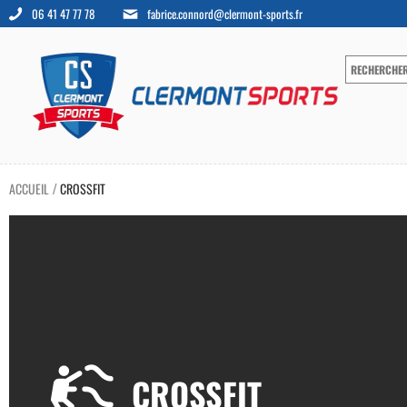
06 41 47 77 78
fabrice.connord@clermont-sports.fr
ACCUEIL
CROSSFIT
/
CROSSFIT