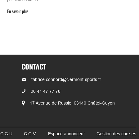
En savoir plus
CONTACT
fabrice.connord@clermont-sports.fr
06 41 47 77 78
17 Avenue de Russie, 63140 Châtel-Guyon
 C.G.U
C.G.V.
Espace annonceur
Gestion des cookies