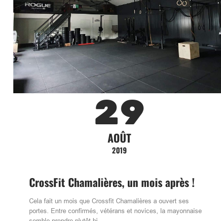
29
AOÛT
2019
CrossFit Chamalières, un mois après !
Cela fait un mois que Crossfit Chamalières a ouvert ses
portes. Entre confirmés, vétérans et novices, la mayonnaise
semble prendre plutôt bi…