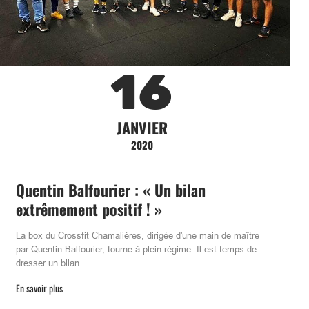
16
JANVIER
2020
Quentin Balfourier : « Un bilan
extrêmement positif ! »
La box du Crossfit Chamalières, dirigée d'une main de maître
par Quentin Balfourier, tourne à plein régime. Il est temps de
dresser un bilan…
En savoir plus