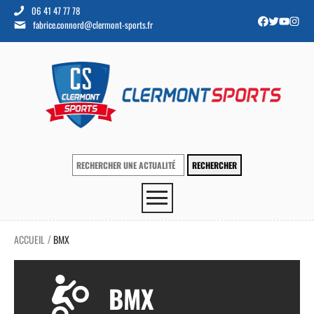
06 41 47 77 78
fabrice.connord@clermont-sports.fr
ACCUEIL
BMX
/
BMX