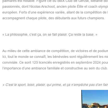
palmarès est notable. Figure clé du BMX Club de Gerzat, Mélanie Bo
passionnés, dont Nicolas Arschoot, ancien pilote Élite et coach olympi
européen. Forts d’une expérience variée, allant de la compétition de
accompagnent chaque pilote, des débutants aux futurs champions.
« La philosophie, c’est ça, on se fait plaisir. Ça reste la base. »
Au milieu de cette ambiance de compétition, de victoires et de podiums
Ici, tout le monde se connaît, les bénévoles sont régulièrement les mê
conviviale. Ce sont 123 licenciés enregistrés en septembre 2024 pour
l’importance d’une ambiance familiale et constructive au sein du club.
« C’est le sport, loisir, plaisir, qui prime, et ça n’empêche pas d’en fa