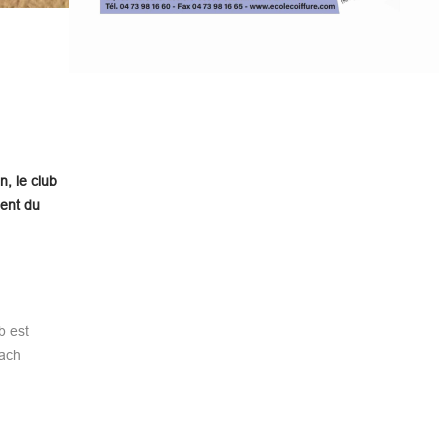
n, le club
dent du
b est
oach