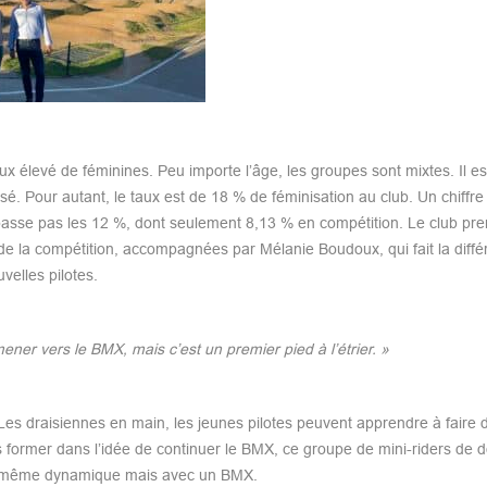
 élevé de féminines. Peu importe l’âge, les groupes sont mixtes. Il est 
é. Pour autant, le taux est de 18 % de féminisation au club. Un chiffre
 dépasse pas les 12 %, dont seulement 8,13 % en compétition. Le club pr
e de la compétition, accompagnées par Mélanie Boudoux, qui fait la diff
velles pilotes.
er vers le BMX, mais c’est un premier pied à l’étrier. »
 Les draisiennes en main, les jeunes pilotes peuvent apprendre à faire d
es former dans l’idée de continuer le BMX, ce groupe de mini-riders de 
s la même dynamique mais avec un BMX.