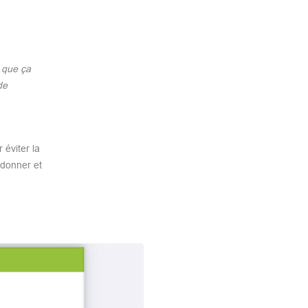
e que ça
de
 éviter la
 donner et