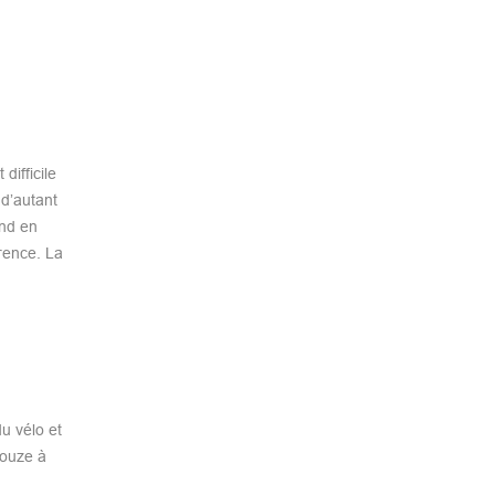
difficile
 d’autant
end en
érence. La
u vélo et
douze à