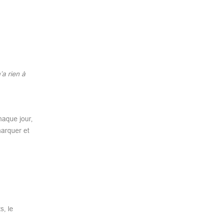
’a rien à
haque jour,
marquer et
s, le