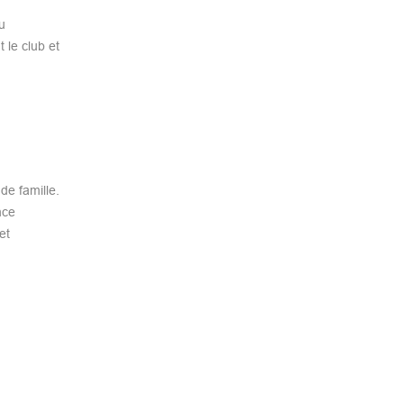
u
 le club et
de famille.
nce
et