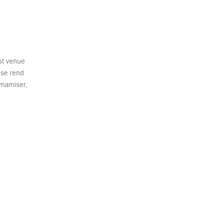
est venue
 se rend
ynamiser,