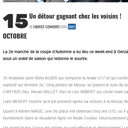
15
Un détour gagnant chez les voisins !
DE
FABRICE CONNORD
DANS
BMX
OCTOBRE
La 2e manche de la coupe d’Automne a eu lieu ce week-end à Gerzat 
sous un soleil de saison qui redonne le sourire.
10 finalistes dont Rémi AGIER qui remporte la finale U17 et qui con
explosif qui termine 2e. Cinq pilotes de Mozac se payent le luxe de la 
CARTIER (5e), Kevan MILLET (6e) et Léo IMBERT qui chute mais san
Liam BENOIT montre qu’il est présent après sa victoire à la Mozac Bi
Quant à Adrien MAGE, une 5e place est obtenue chez les U15, où il y
lourdement dans la deuxième ligne en finale Cruiser. Heureusement 
Un grand bravo à tous les pilotes qui ont effectué le déplacement ! 