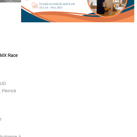
 BMX Race
AUD
 Pierrick
e
d’Automne à