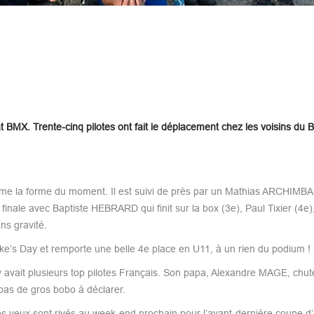
BMX. Trente-cinq pilotes ont fait le déplacement chez les voisins du
firme la forme du moment. Il est suivi de près par un Mathias ARCHIMB
finale avec Baptiste HEBRARD qui finit sur la box (3e), Paul Tixier (4e),
s gravité.
ke’s Day et remporte une belle 4e place en U11, à un rien du podium !
 avait plusieurs top pilotes Français. Son papa, Alexandre MAGE, chut
pas de gros bobo à déclarer.
Les yeux sont rivés au week-end prochain pour l’avant-dernière coupe 