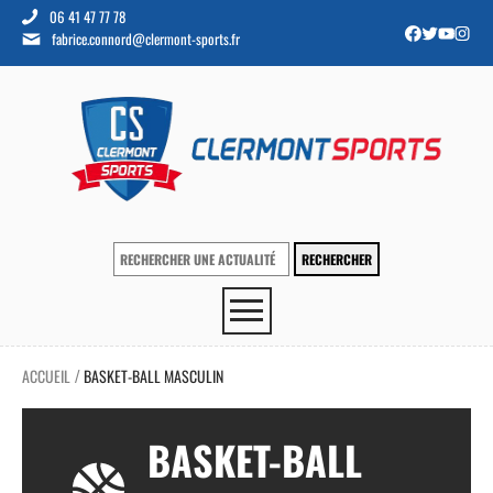
06 41 47 77 78
fabrice.connord@clermont-sports.fr
ACCUEIL
BASKET-BALL MASCULIN
/
BASKET-BALL