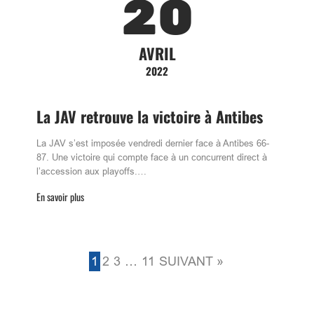
20
AVRIL
2022
La JAV retrouve la victoire à Antibes
La JAV s’est imposée vendredi dernier face à Antibes 66-
87. Une victoire qui compte face à un concurrent direct à
l’accession aux playoffs.…
En savoir plus
1
2
3
…
11
SUIVANT »