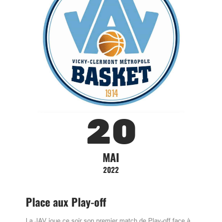
20
MAI
2022
Place aux Play-off
La JAV joue ce soir son premier match de Play-off face à