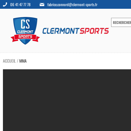
06 41 47 77 78
fabrice.connord@clermont-sports.fr
ACCUEIL
MMA
/