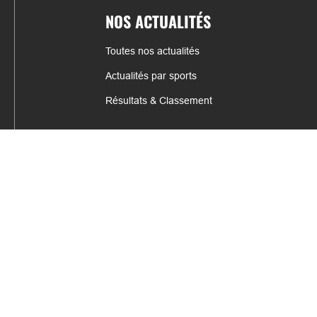
NOS ACTUALITÉS
Toutes nos actualités
Actualités par sports
Résultats & Classement
CONTACT
fabrice.connord@clermont-sports.fr
06 41 47 77 78
17 Avenue de Russie, 63140 Châtel-Guyon
Mentions légales – C.G.U
C.G.V.
Espace annonceur