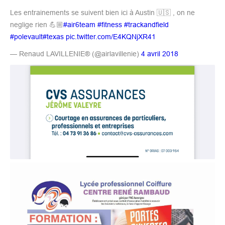
Les entrainements se suivent bien ici à Austin 🇺🇸 , on ne
neglige rien 💪🏼
#air6team
#fitness
#trackandfield
#polevault
#texas
pic.twitter.com/E4KQNjXR41
— Renaud LAVILLENIE® (@airlavillenie)
4 avril 2018