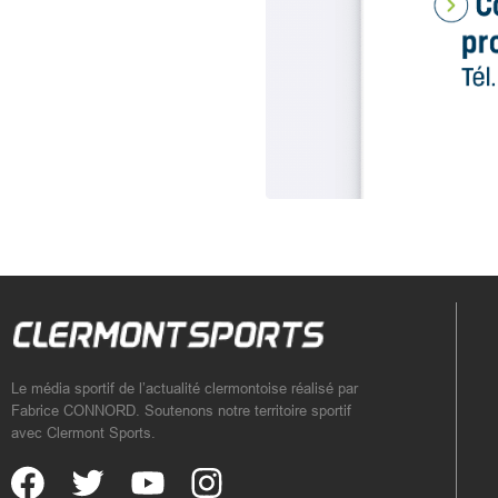
Le média sportif de l’actualité clermontoise réalisé par
Fabrice CONNORD. Soutenons notre territoire sportif
avec Clermont Sports.