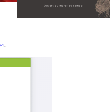
6-1
…