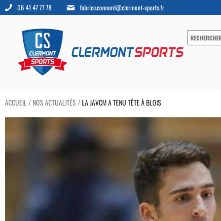
06 41 47 77 78
fabrice.connord@clermont-sports.fr
ACCUEIL
NOS ACTUALITÉS
LA JAVCM A TENU TÊTE À BLOIS
/
/