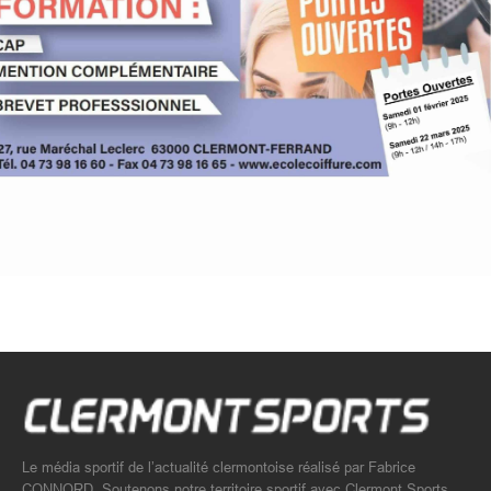
Le média sportif de l’actualité clermontoise réalisé par Fabrice
CONNORD. Soutenons notre territoire sportif avec Clermont Sports.