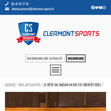
06 41 47 77 78
fabrice.connord@clermont-sports.fr
ACCUEIL
NOS ACTUALITÉS
LE RÊVE DU HBCAM EN N1F EST BIENTÔT RÉEL !
/
/