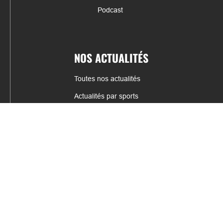
Podcast
NOS ACTUALITÉS
Toutes nos actualités
Actualités par sports
Résultats & Classement
CONTACT
fabrice.connord@clermont-sports.fr
06 41 47 77 78
17 Avenue de Russie, 63140 Châtel-Guyon