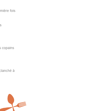
mière fois
s
s copains
eclanché à