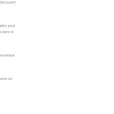
 découvert
allon peut
a dans le
 nouveaux
uvons un