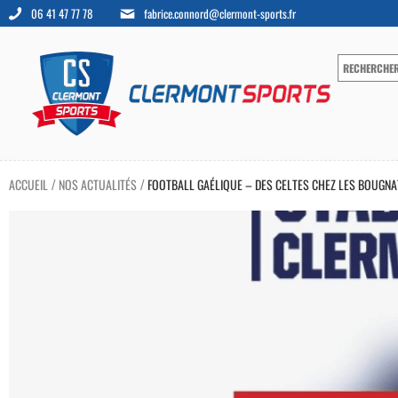
06 41 47 77 78
fabrice.connord@clermont-sports.fr
ACCUEIL
NOS ACTUALITÉS
FOOTBALL GAÉLIQUE – DES CELTES CHEZ LES BOUGNA
/
/