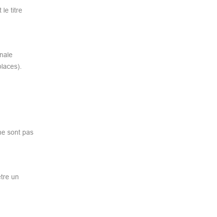
le titre
nale
places).
 ne sont pas
être un