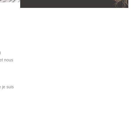
l
et nous
 je suis