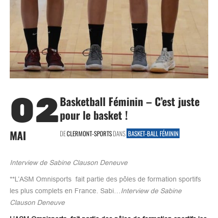
02
Basketball Féminin – C’est juste
pour le basket !
MAI
DE
CLERMONT-SPORTS
DANS
BASKET-BALL FÉMININ
Interview de Sabine Clauson Deneuve
**L’ASM Omnisports fait partie des pôles de formation sportifs
les plus complets en France. Sabi…
Interview de Sabine
Clauson Deneuve