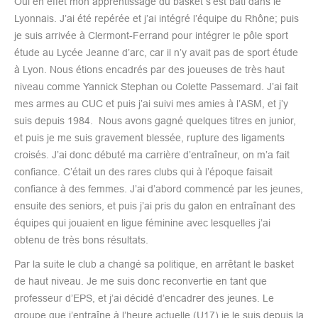
Oui en effet mon apprentissage du basket s’est bâti dans le
Lyonnais. J’ai été repérée et j’ai intégré l’équipe du Rhône; puis
je suis arrivée à Clermont-Ferrand pour intégrer le pôle sport
étude au Lycée Jeanne d’arc, car il n’y avait pas de sport étude
à Lyon. Nous étions encadrés par des joueuses de très haut
niveau comme Yannick Stephan ou Colette Passemard. J’ai fait
mes armes au CUC et puis j’ai suivi mes amies à l’ASM, et j’y
suis depuis 1984. Nous avons gagné quelques titres en junior,
et puis je me suis gravement blessée, rupture des ligaments
croisés. J’ai donc débuté ma carrière d’entraîneur, on m’a fait
confiance. C’était un des rares clubs qui à l’époque faisait
confiance à des femmes. J’ai d’abord commencé par les jeunes,
ensuite des seniors, et puis j’ai pris du galon en entraînant des
équipes qui jouaient en ligue féminine avec lesquelles j’ai
obtenu de très bons résultats.
Par la suite le club a changé sa politique, en arrêtant le basket
de haut niveau. Je me suis donc reconvertie en tant que
professeur d’EPS, et j’ai décidé d’encadrer des jeunes. Le
groupe que j’entraîne à l’heure actuelle (U17) je le suis depuis la