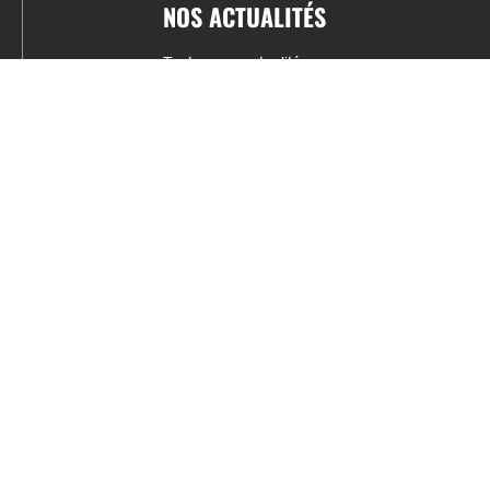
NOS ACTUALITÉS
Toutes nos actualités
Actualités par sports
Résultats & Classement
CONTACT
fabrice.connord@clermont-sports.fr
06 41 47 77 78
17 Avenue de Russie, 63140 Châtel-Guyon
Mentions légales – C.G.U
C.G.V.
Espace annonceur
Gestion des cookies