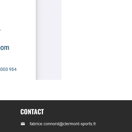
CONTACT
fabrice.connord@clermont-sports.fr