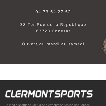
Le média sportif de l’actualité clermontoise réalisé par Fabrice