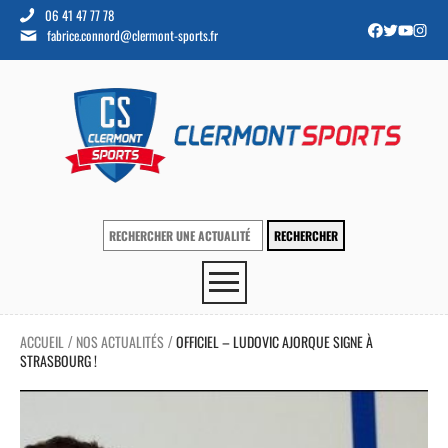
06 41 47 77 78
fabrice.connord@clermont-sports.fr
ACCUEIL
NOS ACTUALITÉS
OFFICIEL – LUDOVIC AJORQUE SIGNE À
/
/
STRASBOURG !