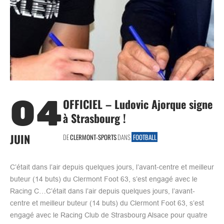
04
OFFICIEL – Ludovic Ajorque signe
à Strasbourg !
JUIN
DE
CLERMONT-SPORTS
DANS
FOOTBALL
C’était dans l’air depuis quelques jours, l’avant-centre et meilleur
buteur (14 buts) du Clermont Foot 63, s’est engagé avec le
Racing C…C’était dans l’air depuis quelques jours, l’avant-
centre et meilleur buteur (14 buts) du Clermont Foot 63, s’est
engagé avec le Racing Club de Strasbourg Alsace pour quatre