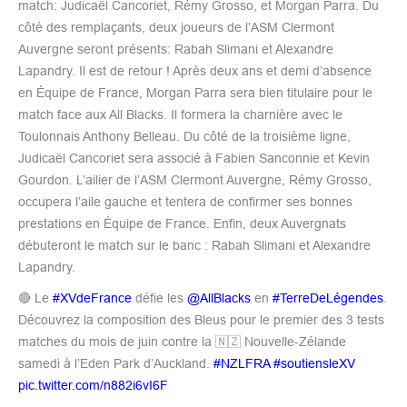
match: Judicaël Cancoriet, Rémy Grosso, et Morgan Parra. Du
côté des remplaçants, deux joueurs de l’ASM Clermont
Auvergne seront présents: Rabah Slimani et Alexandre
Lapandry. Il est de retour ! Après deux ans et demi d’absence
en Équipe de France, Morgan Parra sera bien titulaire pour le
match face aux All Blacks. Il formera la charnière avec le
Toulonnais Anthony Belleau. Du côté de la troisième ligne,
Judicaël Cancoriet sera associé à Fabien Sanconnie et Kevin
Gourdon. L’ailier de l’ASM Clermont Auvergne, Rémy Grosso,
occupera l’aile gauche et tentera de confirmer ses bonnes
prestations en Équipe de France. Enfin, deux Auvergnats
débuteront le match sur le banc : Rabah Slimani et Alexandre
Lapandry.
🔴 Le
#XVdeFrance
défie les
@AllBlacks
en
#TerreDeLégendes
.
Découvrez la composition des Bleus pour le premier des 3 tests
matches du mois de juin contre la 🇳🇿 Nouvelle-Zélande
samedi à l’Eden Park d’Auckland.
#NZLFRA
#soutiensleXV
pic.twitter.com/n882i6vI6F