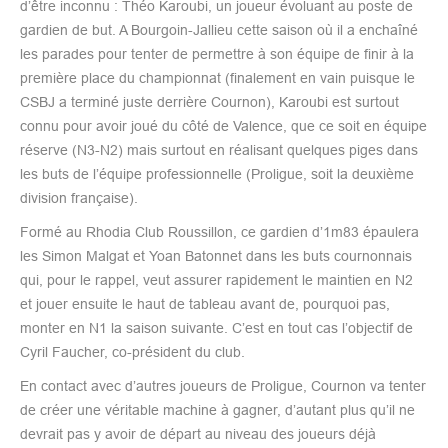
d’être inconnu : Théo Karoubi, un joueur évoluant au poste de
gardien de but. A Bourgoin-Jallieu cette saison où il a enchaîné
les parades pour tenter de permettre à son équipe de finir à la
première place du championnat (finalement en vain puisque le
CSBJ a terminé juste derrière Cournon), Karoubi est surtout
connu pour avoir joué du côté de Valence, que ce soit en équipe
réserve (N3-N2) mais surtout en réalisant quelques piges dans
les buts de l’équipe professionnelle (Proligue, soit la deuxième
division française).
Formé au Rhodia Club Roussillon, ce gardien d’1m83 épaulera
les Simon Malgat et Yoan Batonnet dans les buts cournonnais
qui, pour le rappel, veut assurer rapidement le maintien en N2
et jouer ensuite le haut de tableau avant de, pourquoi pas,
monter en N1 la saison suivante. C’est en tout cas l’objectif de
Cyril Faucher, co-président du club.
En contact avec d’autres joueurs de Proligue, Cournon va tenter
de créer une véritable machine à gagner, d’autant plus qu’il ne
devrait pas y avoir de départ au niveau des joueurs déjà