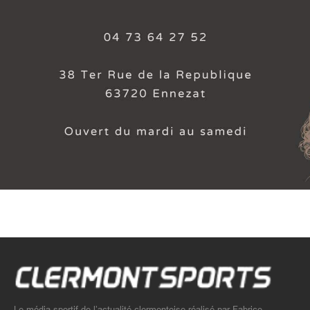
Le média sportif de l’actualité clermontoise réalisé par Fabrice