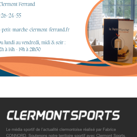
Le média sportif de l’actualité clermontoise réalisé par Fabrice
CONNORD. Soutenons notre territoire sportif avec Clermont Sports.