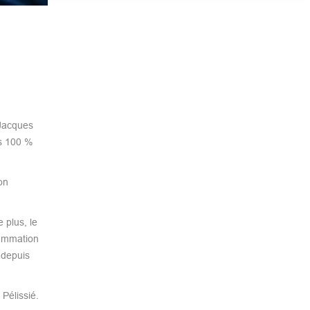
Jacques
es 100 %
on
 plus, le
lammation
 depuis
Pélissié.