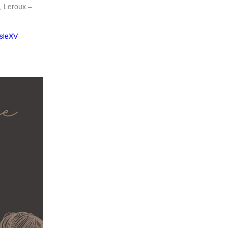
, Leroux –
sleXV