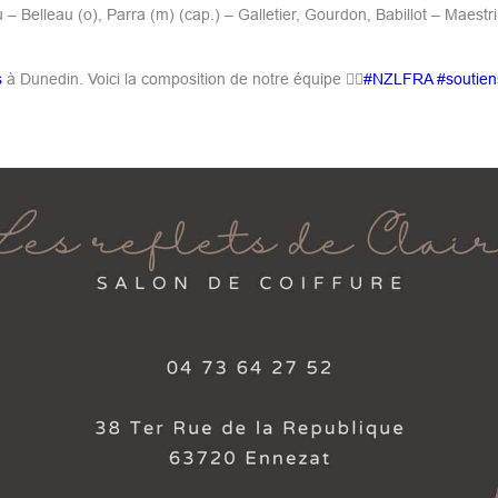
 Belleau (o), Parra (m) (cap.) – Galletier, Gourdon, Babillot – Maestri
s
à Dunedin. Voici la composition de notre équipe 👇🏻
#NZLFRA
#soutien