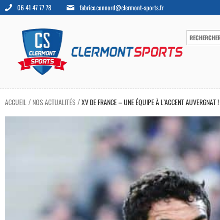
06 41 47 77 78
fabrice.connord@clermont-sports.fr
ACCUEIL
NOS ACTUALITÉS
XV DE FRANCE – UNE ÉQUIPE À L’ACCENT AUVERGNAT !
/
/