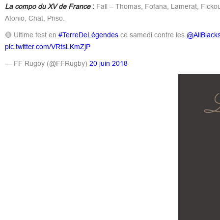
La compo du XV de France
:
Fall – Thomas, Fofana, Lamerat, Fickou –
Atonio, Chat, Priso.
🔴 Ultime test en
#TerreDeLégendes
ce samedi contre les
@AllBlack
pic.twitter.com/VRtsLKmZjP
— FF Rugby (@FFRugby)
20 juin 2018