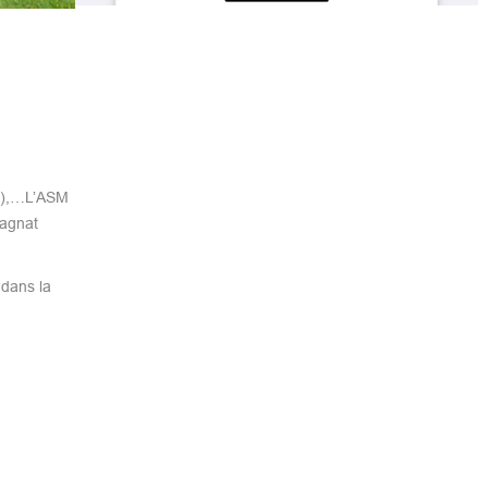
rs),…L’ASM
magnat
 dans la