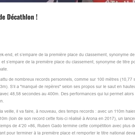
de Décathlon !
ek-end, et s’empare de la première place du classement, synonyme d
et s’empare de la première place du classement, synonyme de titre pou
nate.
t battu de nombreux records personnels, comme sur 100 mètres (10,77 
3m). S’il a "manqué de repères" selon ses propos sur le saut en haute
e avec 48,58 secondes au 400m. Des performances qui lui permet alors
in.
a veille, il va faire, à nouveau, des temps records : avec un 110m haies
0m (loin de son record cette fois-ci réalisé à Arona en 2017), un lancer
temps de 4’20 »86, Ruben Gado termine cette compétition avec plus d
sant pour terminer à la première place et remporter le titre national deva