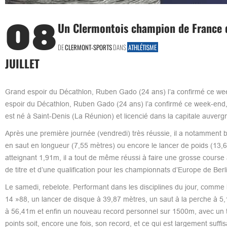
08
Un Clermontois champion de France 
DE
CLERMONT-SPORTS
DANS
ATHLÉTISME
JUILLET
Grand espoir du Décathlon, Ruben Gado (24 ans) l’a confirmé ce we
espoir du Décathlon, Ruben Gado (24 ans) l’a confirmé ce week-end, 
est né à Saint-Denis (La Réunion) et licencié dans la capitale auverg
Après une première journée (vendredi) très réussie, il a notammen
en saut en longueur (7,55 mètres) ou encore le lancer de poids (13,6
atteignant 1,91m, il a tout de même réussi à faire une grosse cours
de titre et d’une qualification pour les championnats d’Europe de Berl
Le samedi, rebelote. Performant dans les disciplines du jour, comme l
14 »88, un lancer de disque à 39,87 mètres, un saut à la perche à 5,1
à 56,41m et enfin un nouveau record personnel sur 1500m, avec un 
points soit, encore une fois, son record, et ce qui est largement suffi