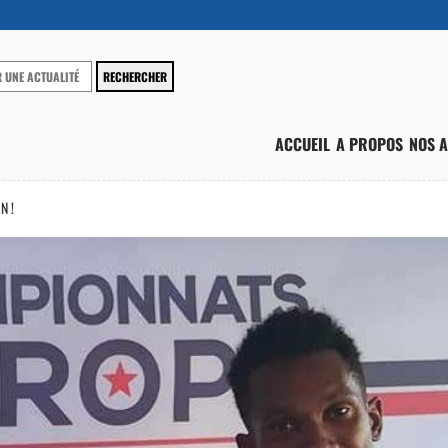
ACCUEIL
A PROPOS
NOS A
N !