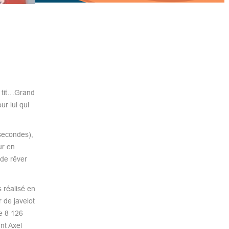
e tit…Grand
r lui qui
secondes),
ur en
 de rêver
 réalisé en
 de javelot
e 8 126
nt Axel