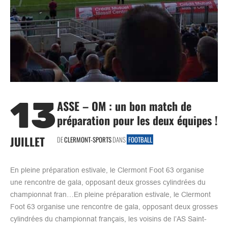
13
ASSE – OM : un bon match de
préparation pour les deux équipes !
JUILLET
DE
CLERMONT-SPORTS
DANS
FOOTBALL
En pleine préparation estivale, le Clermont Foot 63 organise
une rencontre de gala, opposant deux grosses cylindrées du
championnat fran…En pleine préparation estivale, le Clermont
Foot 63 organise une rencontre de gala, opposant deux grosses
cylindrées du championnat français, les voisins de l’AS Saint-