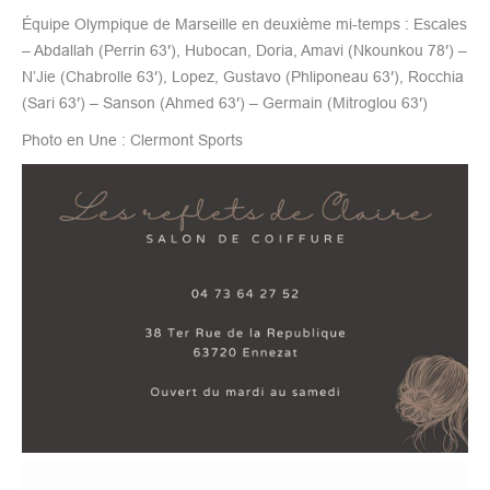
Équipe Olympique de Marseille en deuxième mi-temps : Escales
– Abdallah (Perrin 63′), Hubocan, Doria, Amavi (Nkounkou 78′) –
N’Jie (Chabrolle 63′), Lopez, Gustavo (Phliponeau 63′), Rocchia
(Sari 63′) – Sanson (Ahmed 63′) – Germain (Mitroglou 63′)
Photo en Une : Clermont Sports