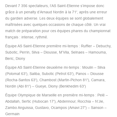
Devant 7 356 spectateurs, l’AS Saint-Etienne s’impose donc
grâce à un penalty d’Arnaud Nordin à la 71′, après une erreur
du gardien adverse. Les deux équipes se sont globalement
maîtrisées avec quelques occasions de chaque côté. Un vrai
match de préparation pour ces équipes phares du championnat
français : intense, rythmé.
Équipe AS Saint-Etienne première mi-temps : Ruffier – Debuchy,
Subotic, Perrin, Silva – Diousse, M’Vila, Selnaes – Hamouma,
Beric, Diony
Équipe AS Saint-Etienne deuxième mi-temps : Moulin – Silva
(Polomat 63′), Saliba, Subotic (Petrot 63′), Panos – Diousse
(Rocha-Santos 63′), Chambost (Martin-Pichon 81′), Camara,
Nordin (Abi 81′) – Gueye, Diony (Benkhedim 63′)
Équipe Olympique de Marseille en première mi-temps : Pelé –
Abdallah, Sertic (Hubocan 17′), Abdennour, Rocchia – N’Jie,
Zambo Anguissa, Gustavo, Ocampos (Amavi 27′) – Sanson –
Germain