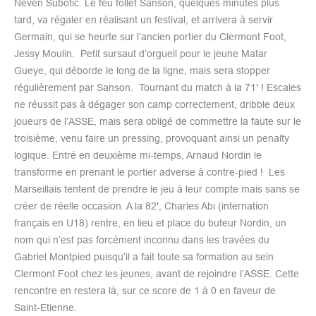
Neven Subotic. Le feu follet Sanson, quelques minutes plus
tard, va régaler en réalisant un festival, et arrivera à servir
Germain, qui se heurte sur l’ancien portier du Clermont Foot,
Jessy Moulin. Petit sursaut d’orgueil pour le jeune Matar
Gueye, qui déborde le long de la ligne, mais sera stopper
régulièrement par Sanson. Tournant du match à la 71′ ! Escales
ne réussit pas à dégager son camp correctement, dribble deux
joueurs de l’ASSE, mais sera obligé de commettre la faute sur le
troisième, venu faire un pressing, provoquant ainsi un penalty
logique. Entré en deuxième mi-temps, Arnaud Nordin le
transforme en prenant le portier adverse à contre-pied ! Les
Marseillais tentent de prendre le jeu à leur compte mais sans se
créer de réelle occasion. A la 82′, Charles Abi (internation
français en U18) rentre, en lieu et place du buteur Nordin, un
nom qui n’est pas forcément inconnu dans les travées du
Gabriel Montpied puisqu’il a fait toute sa formation au sein
Clermont Foot chez les jeunes, avant de rejoindre l’ASSE. Cette
rencontre en restera là, sur ce score de 1 à 0 en faveur de
Saint-Etienne.