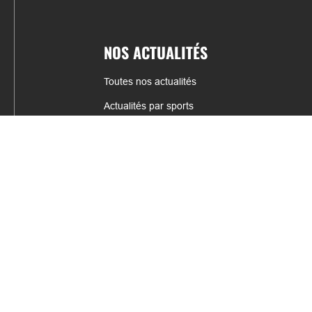
NOS ACTUALITÉS
Toutes nos actualités
Actualités par sports
Résultats & Classement
CONTACT
fabrice.connord@clermont-sports.fr
06 41 47 77 78
17 Avenue de Russie, 63140 Châtel-Guyon
Mentions légales – C.G.U
C.G.V.