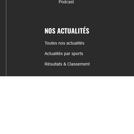
Podcast
NOS ACTUALITÉS
Toutes nos actualités
Actualités par sports
Résultats & Classement
CONTACT
fabrice.connord@clermont-sports.fr
06 41 47 77 78
17 Avenue de Russie, 63140 Châtel-Guyon
Mentions légales – C.G.U