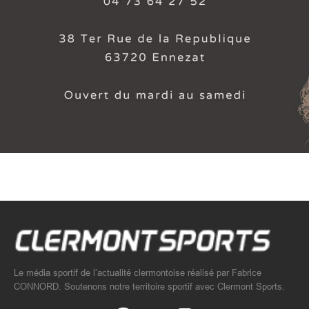
Le média sportif de l’actualité clermontoise réalisé par Fabrice
CONNORD. Soutenons notre territoire sportif avec Clermont Sports.