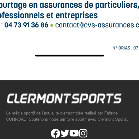
Le média sportif de l’actualité clermontoise réalisé par Fabrice
CONNORD. Soutenons notre territoire sportif avec Clermont Sports.