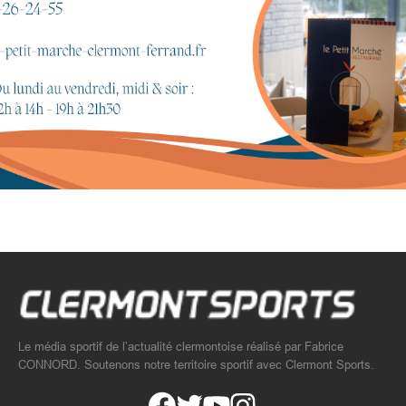
Le média sportif de l’actualité clermontoise réalisé par Fabrice
CONNORD. Soutenons notre territoire sportif avec Clermont Sports.