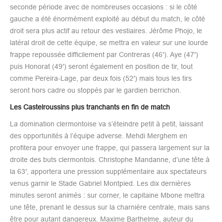
seconde période avec de nombreuses occasions : si le côté
gauche a été énormément exploité au début du match, le côté
droit sera plus actif au retour des vestiaires. Jérôme Phojo, le
latéral droit de cette équipe, se mettra en valeur sur une lourde
frappe repoussée difficilement par Contreras (46′). Aye (47′)
puis Honorat (49′) seront également en position de tir, tout
comme Pereira-Lage, par deux fois (52′) mais tous les tirs
seront hors cadre ou stoppés par le gardien berrichon.
Les Castelroussins plus tranchants en fin de match
La domination clermontoise va s’éteindre petit à petit, laissant
des opportunités à l’équipe adverse. Mehdi Merghem en
profitera pour envoyer une frappe, qui passera largement sur la
droite des buts clermontois. Christophe Mandanne, d’une tête à
la 63′, apportera une pression supplémentaire aux spectateurs
venus garnir le Stade Gabriel Montpied. Les dix dernières
minutes seront animés : sur corner, le capitaine Mbone mettra
une tête, prenant le dessus sur la charnière centrale, mais sans
être pour autant dangereux. Maxime Barthelme, auteur du