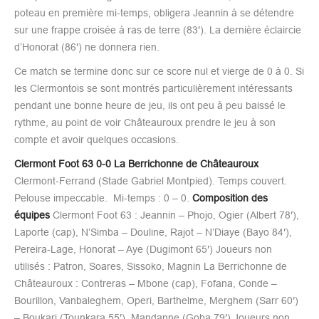
poteau en première mi-temps, obligera Jeannin à se détendre
sur une frappe croisée à ras de terre (83′). La dernière éclaircie
d’Honorat (86′) ne donnera rien.
Ce match se termine donc sur ce score nul et vierge de 0 à 0. Si
les Clermontois se sont montrés particulièrement intéressants
pendant une bonne heure de jeu, ils ont peu à peu baissé le
rythme, au point de voir Châteauroux prendre le jeu à son
compte et avoir quelques occasions.
Clermont Foot 63 0-0 La Berrichonne de Châteauroux
Clermont-Ferrand (Stade Gabriel Montpied). Temps couvert.
Pelouse impeccable. Mi-temps : 0 – 0.
Composition des
équipes
Clermont Foot 63 : Jeannin – Phojo, Ogier (Albert 78′),
Laporte (cap), N’Simba – Douline, Rajot – N’Diaye (Bayo 84′),
Pereira-Lage, Honorat – Aye (Dugimont 65′) Joueurs non
utilisés : Patron, Soares, Sissoko, Magnin La Berrichonne de
Châteauroux : Contreras – Mbone (cap), Fofana, Conde –
Bourillon, Vanbaleghem, Operi, Barthelme, Merghem (Sarr 60′)
– Boukari (Tounkara 55′), Mandanne (Goba 79′) Joueurs non