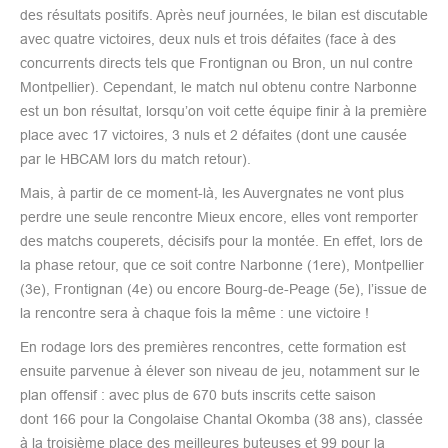
des résultats positifs. Après neuf journées, le bilan est discutable
avec quatre victoires, deux nuls et trois défaites (face à des
concurrents directs tels que Frontignan ou Bron, un nul contre
Montpellier). Cependant, le match nul obtenu contre Narbonne
est un bon résultat, lorsqu’on voit cette équipe finir à la première
place avec 17 victoires, 3 nuls et 2 défaites (dont une causée
par le HBCAM lors du match retour).
Mais, à partir de ce moment-là, les Auvergnates ne vont plus
perdre une seule rencontre Mieux encore, elles vont remporter
des matchs couperets, décisifs pour la montée. En effet, lors de
la phase retour, que ce soit contre Narbonne (1ere), Montpellier
(3e), Frontignan (4e) ou encore Bourg-de-Peage (5e), l’issue de
la rencontre sera à chaque fois la même : une victoire !
En rodage lors des premières rencontres, cette formation est
ensuite parvenue à élever son niveau de jeu, notamment sur le
plan offensif : avec plus de 670 buts inscrits cette saison
dont 166 pour la Congolaise Chantal Okomba (38 ans), classée
à la troisième place des meilleures buteuses et 99 pour la