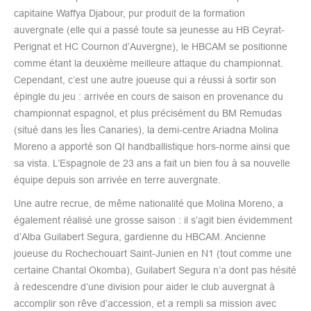
capitaine Waffya Djabour, pur produit de la formation
auvergnate (elle qui a passé toute sa jeunesse au HB Ceyrat-
Perignat et HC Cournon d’Auvergne), le HBCAM se positionne
comme étant la deuxième meilleure attaque du championnat.
Cependant, c’est une autre joueuse qui a réussi à sortir son
épingle du jeu : arrivée en cours de saison en provenance du
championnat espagnol, et plus précisément du BM Remudas
(situé dans les Îles Canaries), la demi-centre Ariadna Molina
Moreno a apporté son QI handballistique hors-norme ainsi que
sa vista. L’Espagnole de 23 ans a fait un bien fou à sa nouvelle
équipe depuis son arrivée en terre auvergnate.
Une autre recrue, de même nationalité que Molina Moreno, a
également réalisé une grosse saison : il s’agit bien évidemment
d’Alba Guilabert Segura, gardienne du HBCAM. Ancienne
joueuse du Rochechouart Saint-Junien en N1 (tout comme une
certaine Chantal Okomba), Guilabert Segura n’a dont pas hésité
à redescendre d’une division pour aider le club auvergnat à
accomplir son rêve d’accession, et a rempli sa mission avec