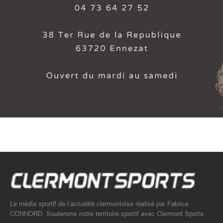
Le média sportif de l’actualité clermontoise réalisé par Fabrice
CONNORD. Soutenons notre territoire sportif avec Clermont Sports.