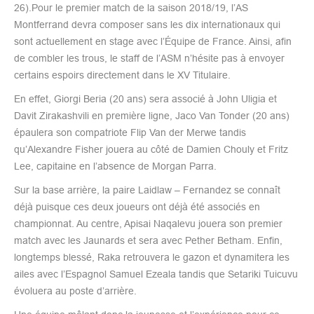
26).Pour le premier match de la saison 2018/19, l’AS
Montferrand devra composer sans les dix internationaux qui
sont actuellement en stage avec l’Équipe de France. Ainsi, afin
de combler les trous, le staff de l’ASM n’hésite pas à envoyer
certains espoirs directement dans le XV Titulaire.
En effet, Giorgi Beria (20 ans) sera associé à John Uligia et
Davit Zirakashvili en première ligne, Jaco Van Tonder (20 ans)
épaulera son compatriote Flip Van der Merwe tandis
qu’Alexandre Fisher jouera au côté de Damien Chouly et Fritz
Lee, capitaine en l’absence de Morgan Parra.
Sur la base arrière, la paire Laidlaw – Fernandez se connaît
déjà puisque ces deux joueurs ont déjà été associés en
championnat. Au centre, Apisai Naqalevu jouera son premier
match avec les Jaunards et sera avec Pether Betham. Enfin,
longtemps blessé, Raka retrouvera le gazon et dynamitera les
ailes avec l’Espagnol Samuel Ezeala tandis que Setariki Tuicuvu
évoluera au poste d’arrière.