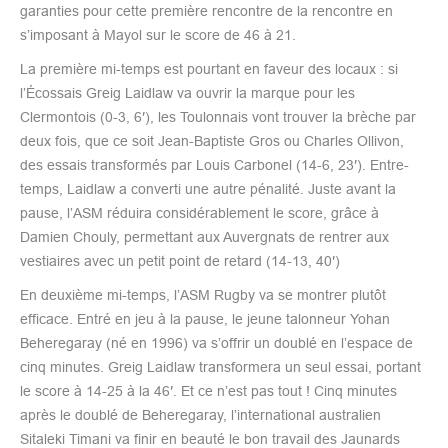
garanties pour cette première rencontre de la rencontre en
s’imposant à Mayol sur le score de 46 à 21.
La première mi-temps est pourtant en faveur des locaux : si
l’Écossais Greig Laidlaw va ouvrir la marque pour les
Clermontois (0-3, 6′), les Toulonnais vont trouver la brèche par
deux fois, que ce soit Jean-Baptiste Gros ou Charles Ollivon,
des essais transformés par Louis Carbonel (14-6, 23′). Entre-
temps, Laidlaw a converti une autre pénalité. Juste avant la
pause, l’ASM réduira considérablement le score, grâce à
Damien Chouly, permettant aux Auvergnats de rentrer aux
vestiaires avec un petit point de retard (14-13, 40′)
En deuxième mi-temps, l’ASM Rugby va se montrer plutôt
efficace. Entré en jeu à la pause, le jeune talonneur Yohan
Beheregaray (né en 1996) va s’offrir un doublé en l’espace de
cinq minutes. Greig Laidlaw transformera un seul essai, portant
le score à 14-25 à la 46′. Et ce n’est pas tout ! Cinq minutes
après le doublé de Beheregaray, l’international australien
Sitaleki Timani va finir en beauté le bon travail des Jaunards