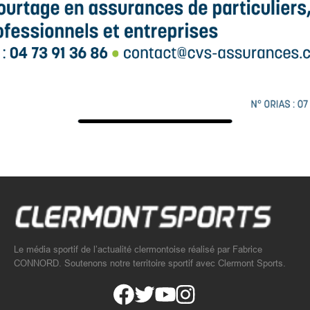
Le média sportif de l’actualité clermontoise réalisé par Fabrice
CONNORD. Soutenons notre territoire sportif avec Clermont Sports.