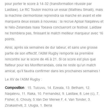
pour porter le score à 14-32 (transformation réussie par
Laidlaw). Le RC Toulon inscrira un essai (Mathieu Smaili), mais
la machine clermontoise reprendra sa marche en avant et elle
marquera deux essais à nouveau : la recrue Apisai Naqalevu et
le Néo-Zelandais Isaia Toeava conclueront ce festival. Laidlaw
ne tremblera pas, finissant le match meilleur marqueur avec 16
points.
Ainsi, après six semaines de dur labeur, et sans une grosse
partie de son effectif, l’ASM Rugby remporte sa première
rencontre sur le score de 46 à 21. Si ce score est plus que
flatteur pour les Montferrandais, cela ne reste qu’un match
amical, qu’il faudra confirmer dans les prochaines semaines !
Le XV de l’ASM Rugby :
Composition
: 15. Tuicuvu, 14. Ezeala, 13. Betham, 12.
Naqalevu, 11. Raka, 10. Fernandez, 9. Laidlaw, 8. Lee (c), 7.
Fisher, 6. Chouly, 5.Van Der Merwe F, 4. Van Tonder, 3.
Zirakashvili, 2. Ulugia, 1. Beria