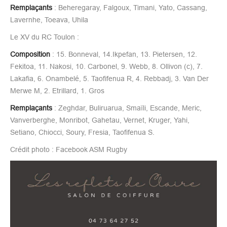
Remplaçants
: Beheregaray, Falgoux, Timani, Yato, Cassang,
Lavernhe, Toeava, Uhila
Le XV du RC Toulon :
Composition
: 15. Bonneval, 14.Ikpefan, 13. Pietersen, 12.
Fekitoa, 11. Nakosi, 10. Carbonel, 9. Webb, 8. Ollivon (c), 7.
Lakafia, 6. Onambelé, 5. Taofifenua R, 4. Rebbadj, 3. Van Der
Merwe M, 2. Etrillard, 1. Gros
Remplaçants
: Zeghdar, Buliruarua, Smaïli, Escande, Meric,
Vanverberghe, Monribot, Gahetau, Vernet, Kruger, Yahi,
Setiano, Chiocci, Soury, Fresia, Taofifenua S.
Crédit photo : Facebook ASM Rugby