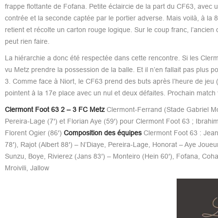
frappe flottante de Fofana. Petite éclaircie de la part du CF63, avec
contrée et la seconde captée par le portier adverse. Mais voilà, à la 
retient et récolte un carton rouge logique. Sur le coup franc, l’ancien
peut rien faire.
La hiérarchie a donc été respectée dans cette rencontre. Si les Clerm
vu Metz prendre la possession de la balle. Et il n’en fallait pas plus 
3. Comme face à Niort, le CF63 prend des buts après l’heure de jeu (3
pointent à la 17e place avec un nul et deux défaites. Prochain match
Clermont Foot 63 2 – 3 FC Metz
Clermont-Ferrand (Stade Gabriel Mon
Pereira-Lage (7′) et Florian Aye (59′) pour Clermont Foot 63 ; Ibrahim
Florent Ogier (86′)
Composition des équipes
Clermont Foot 63 : Jeann
78′), Rajot (Albert 88′) – N’Diaye, Pereira-Lage, Honorat – Aye Joueu
Sunzu, Boye, Rivierez (Jans 83′) – Monteiro (Hein 60′), Fofana, Coha
Mroivili, Jallow