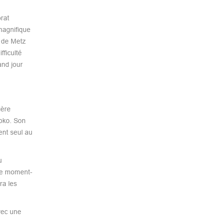
rat
magnifique
s de Metz
fficulté
and jour
ière
soko. Son
ent seul au
u
 ce moment-
ra les
vec une