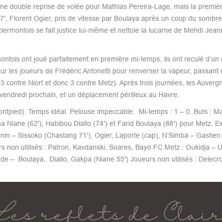
 une double reprise de volée pour Mathias Pereira-Lage, mais la premiè
87′, Florent Ogier, pris de vitesse par Boulaya après un coup du sombre
 clermontois se fait justice lui-même et nettoie la lucarne de Mehdi Jean
ontois ont joué parfaitement en première mi-temps, ils ont reculé d’un 
pour les joueurs de Frédéric Antonetti pour renverser la vapeur, passant 
 contre Niort et donc 3 contre Metz). Après trois journées, les Auverg
 vendredi prochain, et un déplacement périlleux au Havre.
tpied). Temps idéal. Pelouse impeccable. Mi-temps : 1 – 0. Buts : Ma
a Niane (62′), Habibou Diallo (74′) et Farid Boulaya (88′) pour Metz. Ex
in – Sissoko (Chastang 71′), Ogier, Laporte (cap), N’Simba – Gastien
rs non utilisés : Patron, Kavdanski, Soares, Bayo FC Metz : Oukidja – U
de – Boulaya, Diallo, Gakpa (Niane 55′) Joueurs non utilisés : Delecro