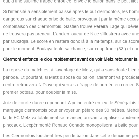
qui, d’une sublime frappe enroulée, envoie le ballon dans le petit file
Si l’intensité a sensiblement baissé après le but clermontois, les 
dangereux sur chaque prise de balle, provoquant par la même occasi
combinaison des Clermontois. Gastien trouve Pereira-Lage qui dévie 
ne trouvera pas preneur. L’ancien joueur de Nice s’illustrera avec une
par Oukadjia. Le score en restera donc là à la mi-temps, sur ce sco
pour le moment. Boulaya tente sa chance, sur coup franc (33′) et dans
Clermont enfonce le clou rapidement avant de voir Metz retourner la 
La reprise du match est à l’avantage de Metz, qui a sans doute bien e
période. Et pourtant, si Metz dispose du ballon, Clermont va procéde
centre retrouvera N’Diaye qui verra sa frappe détournée en corner. S
premier poteau, pour doubler la mise.
Joie de courte durée cependant. A peine entré en jeu, le Sénégalais Ibr
marquage clermontois pour envoyer un pétard des 30 mètres. Mehdi Je
là, le FC Metz va totalement se relancer, arrivant à égaliser rapideme
pinceaux. L’expérimenté Renaud Cohade monopolisera la balle pour déc
Les Clermontois touchent très peu le ballon dans cette deuxième pér