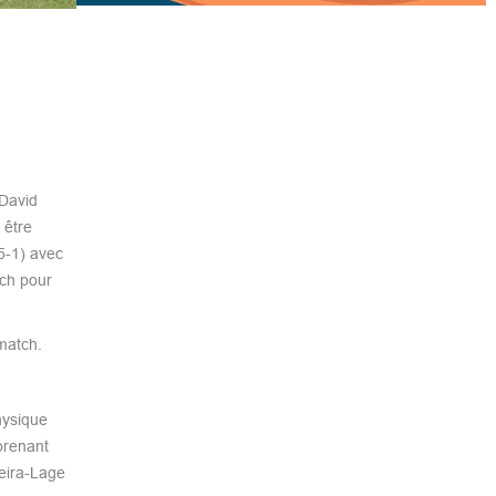
…David
 être
5-1) avec
tch pour
match.
hysique
prenant
reira-Lage