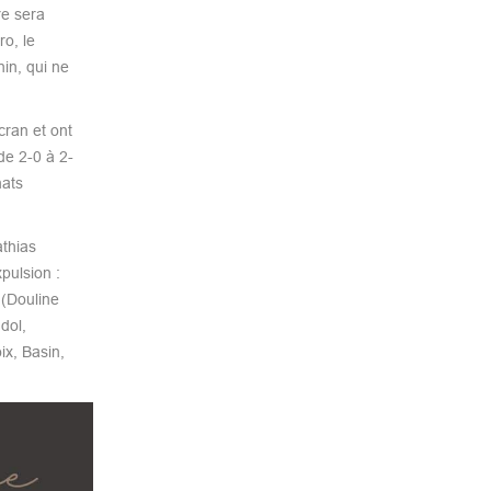
re sera
ro, le
nin, qui ne
cran et ont
de 2-0 à 2-
nats
thias
pulsion :
 (Douline
dol,
ix, Basin,