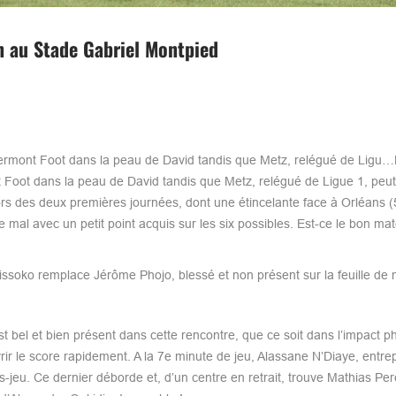
n au Stade Gabriel Montpied
 Clermont Foot dans la peau de David tandis que Metz, relégué de Ligu
t Foot dans la peau de David tandis que Metz, relégué de Ligue 1, peut
 lors des deux premières journées, dont une étincelante face à Orléans (
 mal avec un petit point acquis sur les six possibles. Est-ce le bon ma
issoko remplace Jérôme Phojo, blessé et non présent sur la feuille de 
t bel et bien présent dans cette rencontre, que ce soit dans l’impact p
ir le score rapidement. A la 7e minute de jeu, Alassane N’Diaye, entre
s-jeu. Ce dernier déborde et, d’un centre en retrait, trouve Mathias Pe