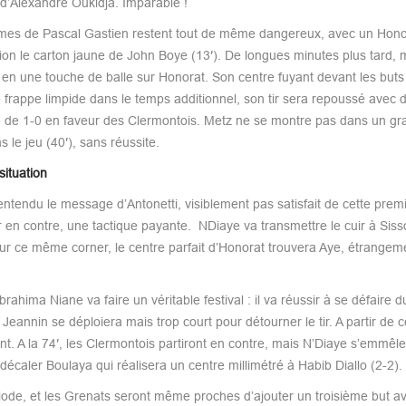
t d’Alexandre Oukidja. Imparable !
hommes de Pascal Gastien restent tout de même dangereux, avec un Hono
on le carton jaune de John Boye (13′). De longues minutes plus tard, 
en une touche de balle sur Honorat. Son centre fuyant devant les but
 frappe limpide dans le temps additionnel, son tir sera repoussé avec di
re de 1-0 en faveur des Clermontois. Metz ne se montre pas dans un gr
 le jeu (40′), sans réussite.
situation
ntendu le message d’Antonetti, visiblement pas satisfait de cette prem
r en contre, une tactique payante. NDiaye va transmettre le cuir à Sis
ur ce même corner, le centre parfait d’Honorat trouvera Aye, étrangem
ahima Niane va faire un véritable festival : il va réussir à se défaire d
annin se déploiera mais trop court pour détourner le tir. A partir de
nt. A la 74′, les Clermontois partiront en contre, mais N’Diaye s’emmêle
aler Boulaya qui réalisera un centre millimétré à Habib Diallo (2-2).
iode, et les Grenats seront même proches d’ajouter un troisième but a