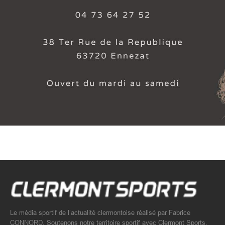
Le média sportif de l’actualité clermontoise réalisé par Fabrice
CONNORD. Soutenons notre territoire sportif avec Clermont Sports.