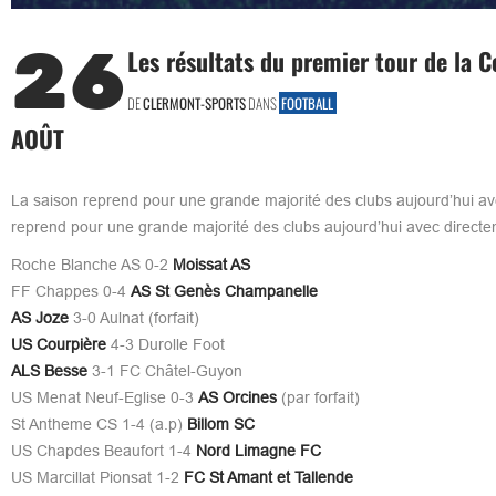
26
Les résultats du premier tour de la 
DE
CLERMONT-SPORTS
DANS
FOOTBALL
AOÛT
La saison reprend pour une grande majorité des clubs aujourd’hui av
reprend pour une grande majorité des clubs aujourd’hui avec directeme
Roche Blanche AS 0-2
Moissat AS
FF Chappes 0-4
AS St Genès Champanelle
AS Joze
3-0 Aulnat (forfait)
US Courpière
4-3 Durolle Foot
ALS Besse
3-1 FC Châtel-Guyon
US Menat Neuf-Eglise 0-3
AS Orcines
(par forfait)
St Antheme CS 1-4 (a.p)
Billom SC
US Chapdes Beaufort 1-4
Nord Limagne FC
US Marcillat Pionsat 1-2
FC St Amant et Tallende