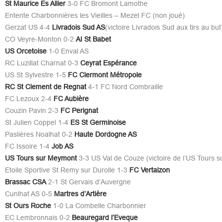
St Maurice Es Allier
3-0 FC Bromont Lamothe
Entente Charbonnières les Vieilles – Mezel FC (non joué)
Gerzat US 4-4
Livradois Sud AS
(victoire Livradois Sud aux tirs au but
CO Veyre-Monton 0-2
AI St Babet
US Orcetoise
1-0 Enval AS
RC Luzillat Charnat 0-3
Ceyrat Espérance
US St Sylvestre 1-5
FC Clermont Métropole
RC St Clement de Regnat
4-1 FC Nord Combraille
FC Lezoux 2-4
FC Aubière
Couzin Pavin 2-3
FC Perignat
St Julien Coppel 1-4
ES St Germinoise
Paslières Noalhat 0-2
Haute Dordogne AS
FC Issoire 1-4
Job AS
US Tours sur Meymont
3-3 US Val de Couze (victoire de l’US Tours s
Etoile Sportive St Remy sur Durolle 1-3
FC Vertaizon
Brassac CSA
2-1 St Gervais d’Auvergne
Cunlhat AS 0-5
Martres d’Artière
St Ours Roche
1-0 La Combelle Charbonnier
EC Lembronnais 0-2
Beauregard l’Eveque