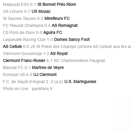
Malauzat ESV 0-1
St Bonnet Près Riom
US Limons 0-7
US Mozac
St Sauves Tauves 0-2
Mirefleurs FC
FC Plauzat Champeix 0-4
AS Romagnat
CS Pont-de-Dore 0-9
Aguira FC
Laqueuille Racing Club 1-3
Domes Sancy Foot
AS Cellule
0-0 JS St Priest des Champs (victoire AS Cellule aux tirs a
Clermont Ouvoimoija 1-2
AS Royat
Clermont Franc-Rosier
6-1 RC Charbonnières Paugnat
Blanzat FC 0-1
Martres de Veyre
Ennezat US 4-5
UJ Clermont
F.C. de Sayat-d’Argnat 2 -3 (a.p)
U.S. Maringuoise
Photo en Une : parisfans.fr