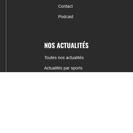
Contact
Podcast
NOS ACTUALITÉS
Toutes nos actualités
Actualités par sports
Résultats & Classement
CONTACT
fabrice.connord@clermont-sports.fr
06 41 47 77 78