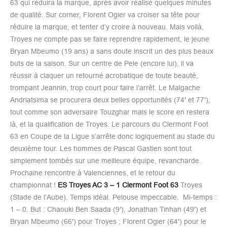
63 qui réduira la marque, après avoir réalisé quelques minutes
de qualité. Sur corner, Florent Ogier va croiser sa tête pour
réduire la marque, et tenter d’y croire à nouveau. Mais voilà,
Troyes ne compte pas se faire reprendre rapidement, le jeune
Bryan Mbeumo (19 ans) a sans doute inscrit un des plus beaux
buts de la saison. Sur un centre de Pele (encore lui), il va
réussir à claquer un retourné acrobatique de toute beauté,
trompant Jeannin, trop court pour faire l’arrêt. Le Malgache
Andriatsima se procurera deux belles opportunités (74′ et 77′),
tout comme son adversaire Touzghar mais le score en restera
là, et la qualification de Troyes. Le parcours du Clermont Foot
63 en Coupe de la Ligue s’arrête donc logiquement au stade du
deuxième tour. Les hommes de Pascal Gastien sont tout
simplement tombés sur une meilleure équipe, revancharde.
Prochaine rencontre à Valenciennes, et le retour du
championnat !
ES Troyes AC 3 – 1 Clermont Foot 63
Troyes
(Stade de l’Aube). Temps idéal. Pelouse impeccable. Mi-temps :
1 – 0. But : Chaouki Ben Saada (9′), Jonathan Tinhan (49′) et
Bryan Mbeumo (66′) pour Troyes ; Florent Ogier (64′) pour le