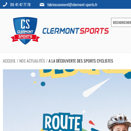
06 41 47 77 78
fabrice.connord@clermont-sports.fr
ACCUEIL
NOS ACTUALITÉS
A LA DÉCOUVERTE DES SPORTS CYCLISTES
/
/