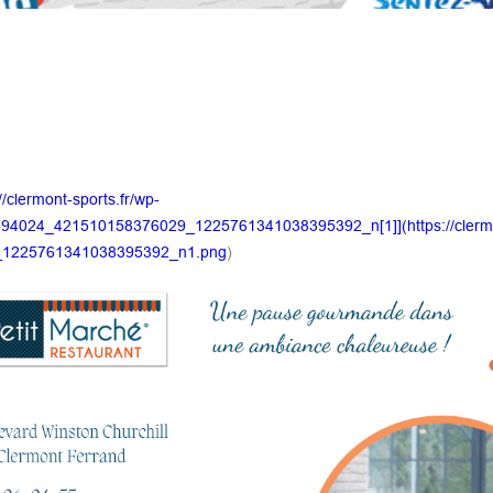
//clermont-sports.fr/wp-
94024_421510158376029_1225761341038395392_n[1]](https://clerm
29_1225761341038395392_n1.png
)