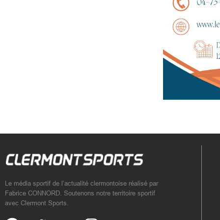
Le média sportif de l’actualité clermontoise réalisé par
Fabrice CONNORD. Soutenons notre territoire sportif
avec Clermont Sports.