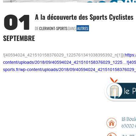
01
A la découverte des Sports Cyclistes
DE
CLERMONT-SPORTS
DANS
AUTRES
SEPTEMBRE
![40594024_421510158376029_1225761341038395392_n[1]](
https:
content/uploads/2018/09/40594024_421510158376029_1225…![405
sports.fr/wp-content/uploads/2018/09/40594024_4215101583760