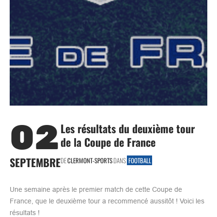
02
Les résultats du deuxième tour
de la Coupe de France
SEPTEMBRE
DE
CLERMONT-SPORTS
DANS
FOOTBALL
Une semaine après le premier match de cette Coupe de
France, que le deuxième tour a recommencé aussitôt ! Voici les
résultats !