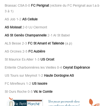
Brassac CSA 0-0
FC Perignat
(victoire du FC Perignat aux t.a.b
3 à 1)
AS Job 1-2
AS Cellule
AS Moissat
2-0 UJ Clermont
AS St Genès Champannelle
2-1 AI St Babel
ALS Besse 2-3
FC St Amant et Tallende
(a.p)
AS Orcines 2-5
FC Aubière
St Maurice Es Allier 1-3
US Orcet
Entente Charbonnières les Vieilles 0-4
Ceyrat Espérance
US Tours sur Meymot 1-2
Haute Dordogne AS
FC Mirefleurs 1-2
US Issoire
St Ours Roche 0-5
Vic le Comte