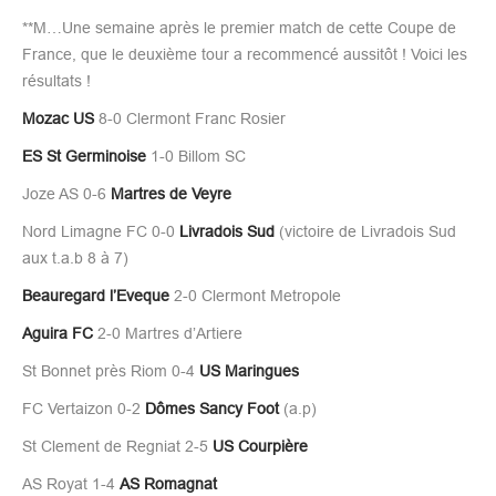
**M…Une semaine après le premier match de cette Coupe de
France, que le deuxième tour a recommencé aussitôt ! Voici les
résultats !
Mozac US
8-0 Clermont Franc Rosier
ES St Germinoise
1-0 Billom SC
Joze AS 0-6
Martres de Veyre
Nord Limagne FC 0-0
Livradois Sud
(victoire de Livradois Sud
aux t.a.b 8 à 7)
Beauregard l’Eveque
2-0 Clermont Metropole
Aguira FC
2-0 Martres d’Artiere
St Bonnet près Riom 0-4
US
Maringues
FC Vertaizon 0-2
Dômes Sancy Foot
(a.p)
St Clement de Regniat 2-5
US Courpière
AS Royat 1-4
AS Romagnat