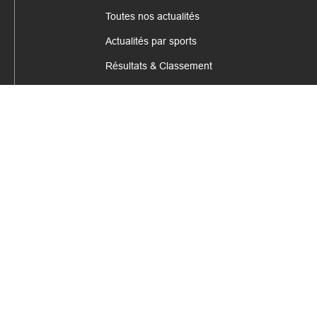
Toutes nos actualités
Actualités par sports
Résultats & Classement
CONTACT
fabrice.connord@clermont-sports.fr
06 41 47 77 78
17 Avenue de Russie, 63140 Châtel-Guyon
Mentions légales – C.G.U
C.G.V.
Espace annonceur
Gestion des cookies
Site internet réalisé par
COQPIT - Agence digitale