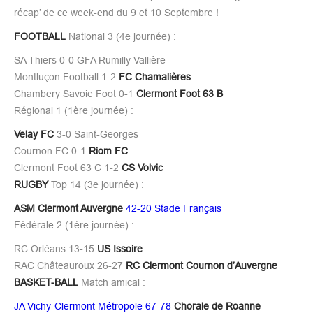
récap’ de ce week-end du 9 et 10 Septembre !
FOOTBALL
National 3 (4e journée) :
SA Thiers 0-0 GFA Rumilly Vallière
Montluçon Football 1-2
FC Chamalières
Chambery Savoie Foot 0-1
Clermont Foot 63 B
Régional 1 (1ère journée) :
Velay FC
3-0 Saint-Georges
Cournon FC 0-1
Riom FC
Clermont Foot 63 C 1-2
CS Volvic
RUGBY
Top 14 (3e journée) :
ASM Clermont Auvergne
42-20 Stade Français
Fédérale 2 (1ère journée) :
RC Orléans 13-15
US Issoire
RAC Châteauroux 26-27
RC Clermont Cournon d’Auvergne
BASKET-BALL
Match amical :
JA Vichy-Clermont Métropole 67-78
Chorale de Roanne