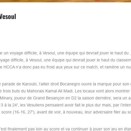
Vesoul
n voyage difficile, à Vesoul, une équipe qui devrait jouer le haut d
 difficile, à Vesoul, une équipe qui devrait jouer le haut du classem
 le HCCA n’a donc pas eu froid aux yeux sur ce match, et ramène un nul
parade de Karoubi, l’ailier droit Bocanegro ouvre la marque pour son 
 trois buts du Mahorais Kamal Ali Madi. Les locaux vont alors montrer 
t Minary, joueur de Grand Besançon en D2 la saison dernière, sera un a
à la 24′, les Vesuliens pensaient avoir fait le plus dur mais, par l’inte
core (16-16, 27′), avant de voir, à nouveau, leur adversaire filer au s
st finalement pas loin au score et va continuer à jouer son jeu en étan