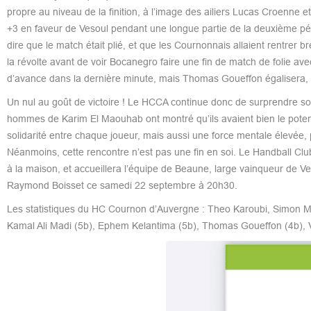
propre au niveau de la finition, à l’image des ailiers Lucas Croenne e
+3 en faveur de Vesoul pendant une longue partie de la deuxième pé
dire que le match était plié, et que les Cournonnais allaient rentre
la révolte avant de voir Bocanegro faire une fin de match de folie ave
d’avance dans la dernière minute, mais Thomas Goueffon égalisera, 
Un nul au goût de victoire ! Le HCCA continue donc de surprendre son
hommes de Karim El Maouhab ont montré qu’ils avaient bien le potent
solidarité entre chaque joueur, mais aussi une force mentale élevée, 
Néanmoins, cette rencontre n’est pas une fin en soi. Le Handball Cl
à la maison, et accueillera l’équipe de Beaune, large vainqueur de 
Raymond Boisset ce samedi 22 septembre à 20h30.
Les statistiques du HC Cournon d’Auvergne : Theo Karoubi, Simon 
Kamal Ali Madi (5b), Ephem Kelantima (5b), Thomas Goueffon (4b), Vic