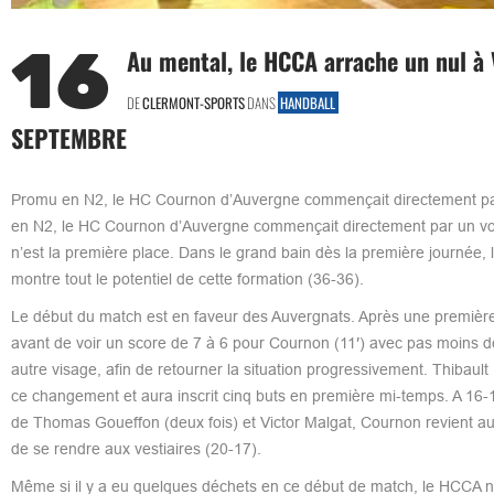
16
Au mental, le HCCA arrache un nul à 
DE
CLERMONT-SPORTS
DANS
HANDBALL
SEPTEMBRE
Promu en N2, le HC Cournon d’Auvergne commençait directement par u
en N2, le HC Cournon d’Auvergne commençait directement par un voyage
n’est la première place. Dans le grand bain dès la première journée,
montre tout le potentiel de cette formation (36-36).
Le début du match est en faveur des Auvergnats. Après une première 
avant de voir un score de 7 à 6 pour Cournon (11′) avec pas moins de
autre visage, afin de retourner la situation progressivement. Thibaul
ce changement et aura inscrit cinq buts en première mi-temps. A 16-13 
de Thomas Goueffon (deux fois) et Victor Malgat, Cournon revient au s
de se rendre aux vestiaires (20-17).
Même si il y a eu quelques déchets en ce début de match, le HCCA n’e