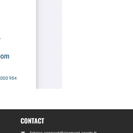
CONTACT
fabrice.connord@clermont-sports.fr