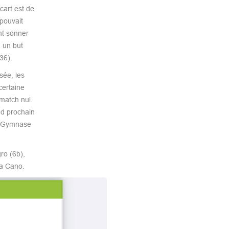
cart est de
pouvait
nt sonner
a un but
36).
sée, les
certaine
 match nul.
nd prochain
au Gymnase
ro (6b),
ia Cano.