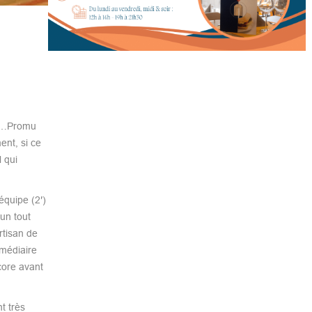
u …Promu
ent, si ce
 qui
équipe (2′)
un tout
rtisan de
rmédiaire
core avant
t très