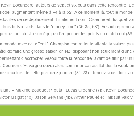
t Kevin Bocanegro, auteurs de sept et six buts dans cette rencontre. L’é
riode, augmentant même à +4 à la 52′. A ce moment-là, tout le monde 
r bredouilles de ce déplacement. Finalement non ! Croenne et Bouquet vo
c trois buts inscrits dans le "money-time" (35-35, 58′). Vesoul reprendr
permettant ainsi à son équipe d’empocher les points du match nul (36-
 monde avec cet effectif. Champion contre toute attente la saison pas
iel de faire une grosse saison en N2, disposant non seulement d’une 
permettant d’accrocher Vesoul toute la rencontre, avant de finir par un
ub Cournon d’Auvergne devra alors confirmer ce résultat dès le week-e
Venissieux lors de cette première journée (31-23). Rendez-vous donc 
Malgat – Maxime Bouquet (7 buts), Lucas Croenne (7b), Kevin Bocaneg
tor Malgat (1b), Jason Servans (1b), Arthur Paulet et Thibault Valdiv