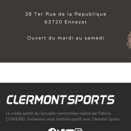
Le média sportif de l’actualité clermontoise réalisé par Fabrice
CONNORD. Soutenons notre territoire sportif avec Clermont Sports.