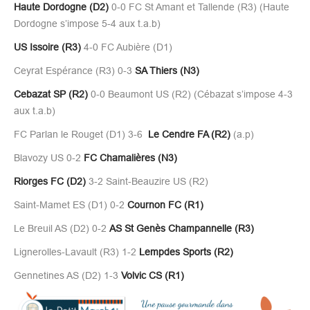
Haute Dordogne (D2)
0-0 FC St Amant et Tallende (R3) (Haute
Dordogne s’impose 5-4 aux t.a.b)
US Issoire (R3)
4-0 FC Aubière (D1)
Ceyrat Espérance (R3) 0-3
SA Thiers (N3)
Cebazat SP (R2)
0-0 Beaumont US (R2) (Cébazat s’impose 4-3
aux t.a.b)
FC Parlan le Rouget (D1) 3-6
Le Cendre FA (R2)
(a.p)
Blavozy US 0-2
FC Chamalières (N3)
Riorges FC (D2)
3-2 Saint-Beauzire US (R2)
Saint-Mamet ES (D1) 0-2
Cournon FC (R1)
Le Breuil AS (D2) 0-2
AS St Genès Champannelle (R3)
Lignerolles-Lavault (R3) 1-2
Lempdes Sports (R2)
Gennetines AS (D2) 1-3
Volvic CS (R1)