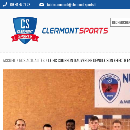
06 41 47 77 78
fabrice.connord@clermont-sports.fr
ACCUEIL
NOS ACTUALITÉS
LE HC COURNON D’AUVERGNE DÉVOILE SON EFFECTIF F
/
/