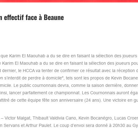
 effectif face à Beaune
ue Karim El Maouhab a du se dire en faisant la sélection des joueu
arim El Maouhab a du se dire en faisant la sélection des joueurs po
 dernier, le HCCA va tenter de confirmer ce résultat avec la réception
n s’interdit de perdre à domicile", tels sont les propos de Kevin Bocan
micile. Le public cournonnais devra, comme la saison dernière, donner 
ainsi, lancer parfaitement ce championnat. Les Cournonnais auront ég
titré de cette équipe fête son anniversaire (24 ans). Une victoire en g
 Victor Malgat, Thibault Valdivia Cano, Kevin Bocanégro, Lucas Cro
 Servans et Arthur Paulet. Le coup d’envoi sera donné à 20h30 au 