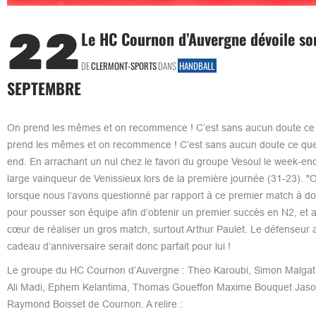
22
Le HC Cournon d’Auvergne dévoile son
DE
CLERMONT-SPORTS
DANS
HANDBALL
SEPTEMBRE
On prend les mêmes et on recommence ! C’est sans aucun doute ce q
prend les mêmes et on recommence ! C’est sans aucun doute ce que K
end. En arrachant un nul chez le favori du groupe Vesoul le week-end
large vainqueur de Venissieux lors de la première journée (31-23). "O
lorsque nous l’avons questionné par rapport à ce premier match à do
pour pousser son équipe afin d’obtenir un premier succès en N2, et 
cœur de réaliser un gros match, surtout Arthur Paulet. Le défenseur at
cadeau d’anniversaire serait donc parfait pour lui !
Le groupe du HC Cournon d’Auvergne : Theo Karoubi, Simon Malgat –
Ali Madi, Ephem Kelantima, Thomas Goueffon Maxime Bouquet Jason
Raymond Boisset de Cournon. A relire :