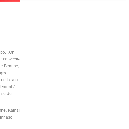
rs po…On
ur ce week-
 de Beaune,
egro
de la voix
alement à
uise de
enne, Kamal
Gymnase