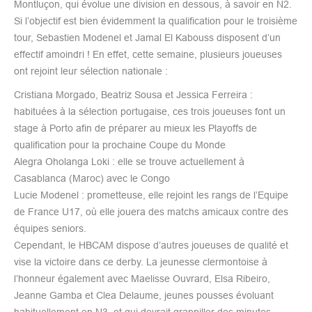
Montluçon, qui évolue une division en dessous, à savoir en N2.
Si l’objectif est bien évidemment la qualification pour le troisième
tour, Sebastien Modenel et Jamal El Kabouss disposent d’un
effectif amoindri ! En effet, cette semaine, plusieurs joueuses
ont rejoint leur sélection nationale :
Cristiana Morgado, Beatriz Sousa et Jessica Ferreira :
habituées à la sélection portugaise, ces trois joueuses font un
stage à Porto afin de préparer au mieux les Playoffs de
qualification pour la prochaine Coupe du Monde
Alegra Oholanga Loki : elle se trouve actuellement à
Casablanca (Maroc) avec le Congo
Lucie Modenel : prometteuse, elle rejoint les rangs de l’Equipe
de France U17, où elle jouera des matchs amicaux contre des
équipes seniors.
Cependant, le HBCAM dispose d’autres joueuses de qualité et
vise la victoire dans ce derby. La jeunesse clermontoise à
l’honneur également avec Maelisse Ouvrard, Elsa Ribeiro,
Jeanne Gamba et Clea Delaume, jeunes pousses évoluant
habituellement en N3, et qui devrait grappiller des minutes