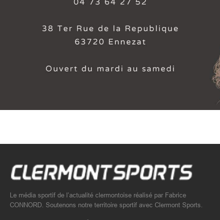
Le média sportif de l’actualité clermontoise réalisé par Fabrice
CONNORD. Soutenons notre territoire sportif avec Clermont Sports.