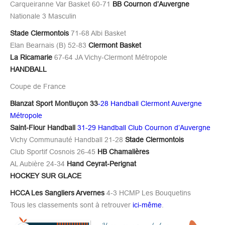
Carqueiranne Var Basket 60-71
BB Cournon d’Auvergne
Nationale 3 Masculin
Stade Clermontois
71-68 Albi Basket
Elan Bearnais (B) 52-83
Clermont Basket
La Ricamarie
67-64 JA Vichy-Clermont Métropole
HANDBALL
Coupe de France
Blanzat Sport Montluçon 33
-28 Handball Clermont Auvergne
Métropole
Saint-Flour Handball
31-29 Handball Club Cournon d’Auvergne
Vichy Communauté Handball 21-28
Stade Clermontois
Club Sportif Cosnois 26-45
HB Chamalières
AL Aubière 24-34
Hand Ceyrat-Perignat
HOCKEY SUR GLACE
HCCA Les Sangliers Arvernes
4-3 HCMP Les Bouquetins
Tous les classements sont à retrouver
ici-même
.