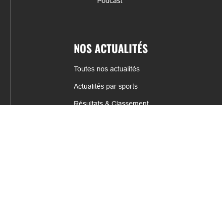
Podcast
NOS ACTUALITÉS
Toutes nos actualités
Actualités par sports
Résultats & Classement
CONTACT
fabrice.connord@clermont-sports.fr
06 41 47 77 78
17 Avenue de Russie, 63140 Châtel-Guyon
Mentions légales – C.G.U