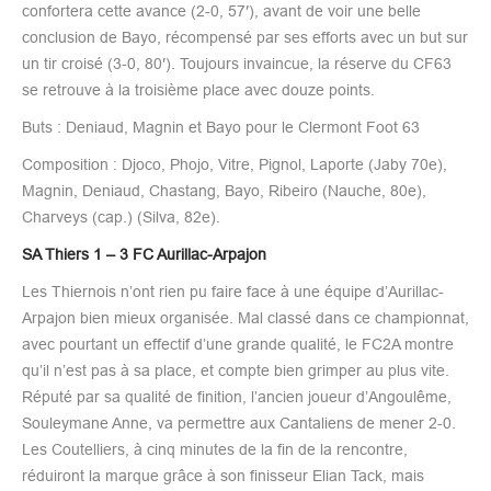
confortera cette avance (2-0, 57′), avant de voir une belle
conclusion de Bayo, récompensé par ses efforts avec un but sur
un tir croisé (3-0, 80′). Toujours invaincue, la réserve du CF63
se retrouve à la troisième place avec douze points.
Buts : Deniaud, Magnin et Bayo pour le Clermont Foot 63
Composition : Djoco, Phojo, Vitre, Pignol, Laporte (Jaby 70e),
Magnin, Deniaud, Chastang, Bayo, Ribeiro (Nauche, 80e),
Charveys (cap.) (Silva, 82e).
SA Thiers 1 – 3 FC Aurillac-Arpajon
Les Thiernois n’ont rien pu faire face à une équipe d’Aurillac-
Arpajon bien mieux organisée. Mal classé dans ce championnat,
avec pourtant un effectif d’une grande qualité, le FC2A montre
qu’il n’est pas à sa place, et compte bien grimper au plus vite.
Réputé par sa qualité de finition, l’ancien joueur d’Angoulême,
Souleymane Anne, va permettre aux Cantaliens de mener 2-0.
Les Coutelliers, à cinq minutes de la fin de la rencontre,
réduiront la marque grâce à son finisseur Elian Tack, mais