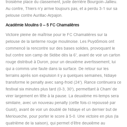
troisième place du classement, juste derrière Bourgoin-Jallieu.
Au contre, Thiers n’y arrive toujours pas, et a perdu 3-1 sur sa
pelouse contre Aurillac-Arpajon.
Académie Moulins 0 – 5 FC Chamalières
Victoire pleine de maîtrise pour le FC Chamalières sur la
pelouse de la lanterne rouge moulinoise. Les Puydômois ont
commencé la rencontre sur des bases solides, provoquant le
but contre son camp de Sidibe dès la 6′, avant de voir un carton
rouge distribué à Duron, pour un deuxième avertissement, lui
qui a commis une faute dans la surface. De retour sur les
terrains après son expulsion il y a quelques semaines, Ndiaye
transforme le penalty avec sang-froid (24′). Rance continuera ce
festival six minutes plus tard (0-3, 30′), permettant à Cham’ de
virer largement en tête à la pause. La deuxième mi-temps sera
similaire, avec un nouveau penalty (cette fois-ci repoussé par
Guiot), avant de voir un doublé de Ndiaye et un dernier but de
Merioueche, pour porter le score à 5-0. Une victoire en plus (la
quatrième de la saison), qui permet d’être deuxième au