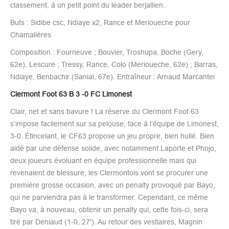
classement, à un petit point du leader berjallien.
Buts : Sidibe csc, Ndiaye x2, Rance et Merioueche pour
Chamalières
Composition : Fourneuve ; Bouvier, Troshupa, Boche (Gery,
62e), Lescure ; Tressy, Rance, Colo (Merioueche, 62e) ; Barras,
Ndiaye, Benbachir (Sanial, 67e). Entraîneur : Arnaud Marcantei
Clermont Foot 63 B 3 -0 FC Limonest
Clair, net et sans bavure ! La réserve du Clermont Foot 63
s’impose facilement sur sa pelouse, face à l’équipe de Limonest,
3-0. Étincelant, le CF63 propose un jeu propre, bien huilé. Bien
aidé par une défense solide, avec notamment Laporte et Phojo,
deux joueurs évoluant en équipe professionnelle mais qui
revenaient de blessure, les Clermontois vont se procurer une
première grosse occasion, avec un penalty provoqué par Bayo,
qui ne parviendra pas à le transformer. Cependant, ce même
Bayo va, à nouveau, obtenir un penalty qui, cette fois-ci, sera
tiré par Deniaud (1-0, 27′). Au retour des vestiaires, Magnin