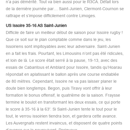
n’a pas démérité. Tout va bien aussi pour le R3CA. Défait lors
de la dernière journée par… Saint-Junien, Clermont-Cournon se
rattrape et s’impose difficilement contre Limoges.
US Issoire 35-16 AS Saint-Junien
Difficile de faire un meilleur début de saison pour Issoire rugby !
Que ce soit sur le plan comptable comme dans le jeu, les
Issoiriens sont impitoyables avec leur adversaire. Saint-Junien
en a fait les frais. Pourtant, les Limousins n’ont pas été ridicules,
et loin de là. Le score était serré à la pause, 19-13, avec des
essais de Cabantous et Amblard pour Issoire, tandis qu’Hoarau
répondait en aplatissant le ballon après une course endiablée
de 80 mètres. Cependant, Issoire ne va pas laisser planer le
doute bien longtemps. Begon, puis Tiravy vont offrir à leur
formation le bonus offensif, le quatrième de la saison. Fraysse
termine le boulot en transformant les deux essais, ce qui porte
le score à 35-16 à la 63′. Si Saint-Junien tente le tout pour le
tout, le verrou issoirien tiendra bon, et gardera cette avance.
Les Auvergnats restent invaincus, et disposent de quatre points
d’avance sur le poursuivant, Perigueux.